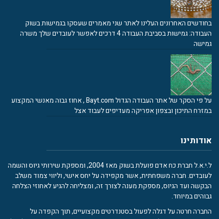
בחודשים האחרונים העלינו לאתר שני מאמרים שעסקו בגמישות בשוק
העבודה: גמישות בסביבת העבודה 4 דרכים לאפשר לעובדים שלך משרה
גמישה
על פי הסקר של אתר העבודה הגדול Bayt.com , אחוז גבוה מאנשי המקצוע
במזרח התיכון ובצפון אפריקה מעדיפים לעבוד אצל
אודותינו
ל.י.א.ל חברת כח אדם פועלת בשוק מאז 2004, ומספקת שירותי גיוס והשמה
לעובדים. חברה משפחתית, אשר מקפידה על יחס אישי, וליווי צמוד משלב
הבקשה ועד הגיוס, מספקת מענה לצורך זה, ומצליחה להגיע לאחוזי הצלחה
גבוהים במיוחד.
החברה חרטה על דגלה לפעול בסטנדרטים מקצועיים, תוך הקפדה על