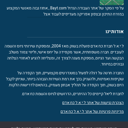
על פי הסקר של אתר העבודה הגדול Bayt.com , אחוז גבוה מאנשי המקצוע
במזרח התיכון ובצפון אפריקה מעדיפים לעבוד אצל
אודותינו
ל.י.א.ל חברת כח אדם פועלת בשוק מאז 2004, ומספקת שירותי גיוס והשמה
לעובדים. חברה משפחתית, אשר מקפידה על יחס אישי, וליווי צמוד משלב
הבקשה ועד הגיוס, מספקת מענה לצורך זה, ומצליחה להגיע לאחוזי הצלחה
גבוהים במיוחד.
החברה חרטה על דגלה לפעול בסטנדרטים מקצועיים, תוך הקפדה על
שקיפות ואמינות, ולהעניק בכך את רמת השירות הגבוהה ביותר, שניתן לקבל
היום בשוק, תוך הקפדה על תהליך אבחון מעמיק, בהתאם לדרישות הלקוח.
לחברת ליאל קיימים כל ההיתרים, הדרושים לגיוס והשמת כח אדם.
הצהרת נגישות של אתר ל.י.א.ל כח אדם
מדיניות פרטיות של אתר ל.י.א.ל כח אדם