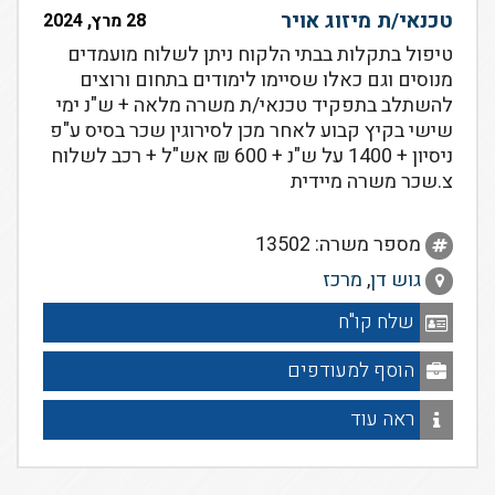
טכנאי/ת מיזוג אויר
28 מרץ, 2024
טיפול בתקלות בבתי הלקוח ניתן לשלוח מועמדים
מנוסים וגם כאלו שסיימו לימודים בתחום ורוצים
להשתלב בתפקיד טכנאי/ת משרה מלאה + ש"נ ימי
שישי בקיץ קבוע לאחר מכן לסירוגין שכר בסיס ע"פ
ניסיון + 1400 על ש"נ + 600 ₪ אש"ל + רכב לשלוח
צ.שכר משרה מיידית
מספר משרה: 13502
גוש דן
,
מרכז
שלח קו"ח
הוסף למעודפים
ראה עוד