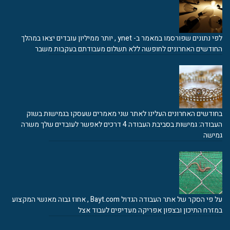
לפי נתונים שפורסמו במאמר ב- ynet , יותר ממיליון עובדים יצאו במהלך
החודשים האחרונים לחופשה ללא תשלום מעבודתם בעקבות משבר
בחודשים האחרונים העלינו לאתר שני מאמרים שעסקו בגמישות בשוק
העבודה: גמישות בסביבת העבודה 4 דרכים לאפשר לעובדים שלך משרה
גמישה
על פי הסקר של אתר העבודה הגדול Bayt.com , אחוז גבוה מאנשי המקצוע
במזרח התיכון ובצפון אפריקה מעדיפים לעבוד אצל