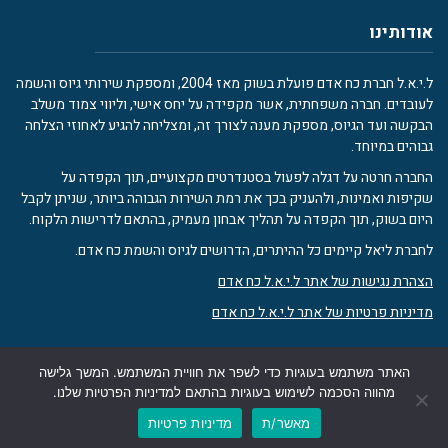
אודותינו
ל.י.א.ל חברת כח אדם פועלת בשוק מאז 2004, ומספקת שירותי גיוס והשמה
לעובדים. חברה משפחתית, אשר מקפידה על יחס אישי, וליווי צמוד משלב
הבקשה ועד הגיוס, מספקת מענה לצורך זה, ומצליחה להגיע לאחוזי הצלחה
גבוהים במיוחד.
החברה חרטה על דגלה לפעול בסטנדרטים מקצועיים, תוך הקפדה על
שקיפות ואמינות, ולהעניק בכך את רמת השירות הגבוהה ביותר, שניתן לקבל
היום בשוק, תוך הקפדה על תהליך אבחון מעמיק, בהתאם לדרישות הלקוח.
לחברת ליאל קיימים כל ההיתרים, הדרושים לגיוס והשמת כח אדם.
הצהרת נגישות של אתר ל.י.א.ל כח אדם
מדיניות פרטיות של אתר ל.י.א.ל כח אדם
האתר משתמש בעוגיות כדי לשפר את חוויית המשתמש. המשך גלישה
כל הזכויות שמורות ל.י.א.ל |
בניית האתר - דיגיטל מרקט
גלילה
מהווה הסכמה לשימוש בעוגיות בהתאם למדיניות הפרטיות שלנו.
מאשר/ת
מדיניות פרטיות
לראש