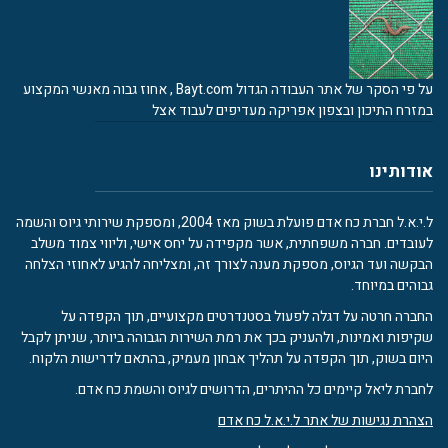
על פי הסקר של אתר העבודה הגדול Bayt.com , אחוז גבוה מאנשי המקצוע
במזרח התיכון ובצפון אפריקה מעדיפים לעבוד אצל
אודותינו
ל.י.א.ל חברת כח אדם פועלת בשוק מאז 2004, ומספקת שירותי גיוס והשמה
לעובדים. חברה משפחתית, אשר מקפידה על יחס אישי, וליווי צמוד משלב
הבקשה ועד הגיוס, מספקת מענה לצורך זה, ומצליחה להגיע לאחוזי הצלחה
גבוהים במיוחד.
החברה חרטה על דגלה לפעול בסטנדרטים מקצועיים, תוך הקפדה על
שקיפות ואמינות, ולהעניק בכך את רמת השירות הגבוהה ביותר, שניתן לקבל
היום בשוק, תוך הקפדה על תהליך אבחון מעמיק, בהתאם לדרישות הלקוח.
לחברת ליאל קיימים כל ההיתרים, הדרושים לגיוס והשמת כח אדם.
הצהרת נגישות של אתר ל.י.א.ל כח אדם