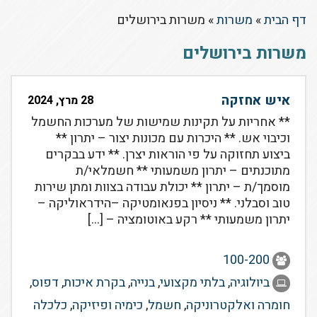
דף הבית
»
משרות
»
משרות בירושלים
משרות בירושלים
איש אחזקה
28 מרץ, 2024
** אחריות על תקינות שמישות של מערכות החשמל
וכיבוי אש. ** היכרות עם מכונות יצור – יתרון **
ביצוע תחזוקה על פי הוראות יצרן. ** ידע בבקרים
מתוכנתים – יתרון משמעותי ** חשמלאי/ת
מוסמך/ת – יתרון ** יכולת עבודה בצוות ומתן שירות
טוב וסבלני. ** ניסיון בפנאומטיקה –הידראוליקה –
יתרון משמעותי ** רקע באוטומציה – […]
100-200
ביולוגיה
,
בלתי מקצועי
,
בנייה
,
בקרת איכות
,
דפוס
,
חומרה ואלקטרוניקה
,
חשמל
,
כימיה ופיזיקה
,
כלכלה