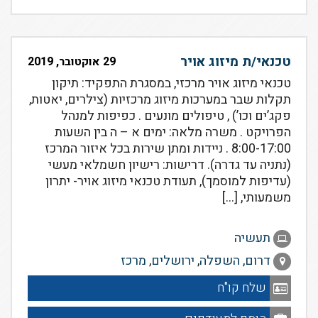
טכנאי/ת מיזוג אויר
29 אוקטובר, 2019
טכנאי מיזוג אויר מרכזי, במסגרת התפקיד: תיקון
תקלות שבר במערכות מיזוג מרכזיות (צילרים, יאטות,
פקג’ים וכו’) , טיפולים מונעים . כפיפות למנהל
הפרויקט . משרה מלאה: ימים א – ה בין השעות
8:00-17:00 . ניידות ומתן שירות בכל איזור המרכז
(נתניה עד גדרה). דרישות: רישיון חשמלאי מעשי
(עדיפות למוסמך), תעודת טכנאי מיזוג אויר- יתרון
משמעותי, […]
תעשיה
דרום
,
השפלה
,
ירושלים
,
מרכז
שלח קו"ח