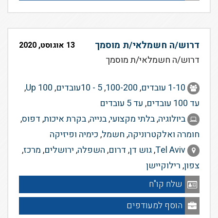
דרוש/ה חשמלאי/ת מוסמך
13 אוגוסט, 2020
דרוש/ה חשמלאי/ת מוסמך
1-10 עובדים
,
100-200
,
5 - 10עובדים
,
Up 100
,
עד 100 עובדים
,
עד 5 עובדים
ביולוגיה
,
בלתי מקצועי
,
בנייה
,
בקרת איכות
,
דפוס
,
חומרה ואלקטרוניקה
,
חשמל
,
כימיה ופיזיקה
Tel Aviv
,
גוש דן
,
דרום
,
השפלה
,
ירושלים
,
מרכז
,
צפון
,
רילוקיישן
שלח קו"ח
הוסף למעודפים