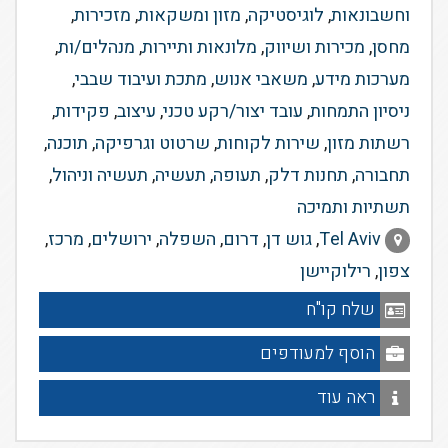
וחשבונאות
,
לוגיסטיקה
,
מזון ומשקאות
,
מזכירות
,
מחסן
,
מכירות ושיווק
,
מלונאות ותיירות
,
מנהלים/ות
,
מערכות מידע
,
משאבי אנוש
,
מתכת ועיבוד שבבי
,
ניסיון התמחות
,
עובד יצור/רקע טכני
,
עיצוב
,
פקידות
,
רשתות מזון
,
שירות לקוחות
,
שרטוט וגרפיקה
,
תוכנה
,
תחבורה
,
תחנות דלק
,
תעופה
,
תעשיה
,
תעשיה וניהול
,
תשתיות ותמיכה
Tel Aviv
,
גוש דן
,
דרום
,
השפלה
,
ירושלים
,
מרכז
,
צפון
,
רילוקיישן
שלח קו"ח
הוסף למעודפים
ראה עוד