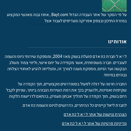
על פי הסקר של אתר העבודה הגדול Bayt.com , אחוז גבוה מאנשי המקצוע
במזרח התיכון ובצפון אפריקה מעדיפים לעבוד אצל
אודותינו
ל.י.א.ל חברת כח אדם פועלת בשוק מאז 2004, ומספקת שירותי גיוס והשמה
לעובדים. חברה משפחתית, אשר מקפידה על יחס אישי, וליווי צמוד משלב
הבקשה ועד הגיוס, מספקת מענה לצורך זה, ומצליחה להגיע לאחוזי הצלחה
גבוהים במיוחד.
החברה חרטה על דגלה לפעול בסטנדרטים מקצועיים, תוך הקפדה על
שקיפות ואמינות, ולהעניק בכך את רמת השירות הגבוהה ביותר, שניתן לקבל
היום בשוק, תוך הקפדה על תהליך אבחון מעמיק, בהתאם לדרישות הלקוח.
לחברת ליאל קיימים כל ההיתרים, הדרושים לגיוס והשמת כח אדם.
הצהרת נגישות של אתר ל.י.א.ל כח אדם
מדיניות פרטיות של אתר ל.י.א.ל כח אדם