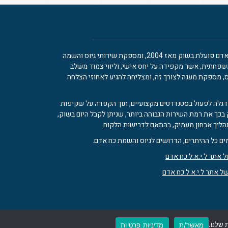
ל.י.א.ל חברת כח אדם פועלת בשוק מאז 2004, ומספקת שירותי גיוס והשמה
שפחתית, אשר מקפידה על יחס אישי, וליווי צמוד משלב
, מספקת מענה לצורך זה, ומצליחה להגיע לאחוזי הצלחה
דגלה לפעול בסטנדרטים מקצועיים, תוך הקפדה על שקיפות
 בכך את רמת השירות הגבוהה ביותר, שניתן לקבל היום בשוק,
ליך אבחון מעמיק, בהתאם לדרישות הלקוח.
ים כל ההיתרים, הדרושים לגיוס והשמת כח אדם.
 אתר ל.י.א.ל כח אדם
של אתר ל.י.א.ל כח אדם
שלנו.
מאשר/ת
מדיניות פרטיות