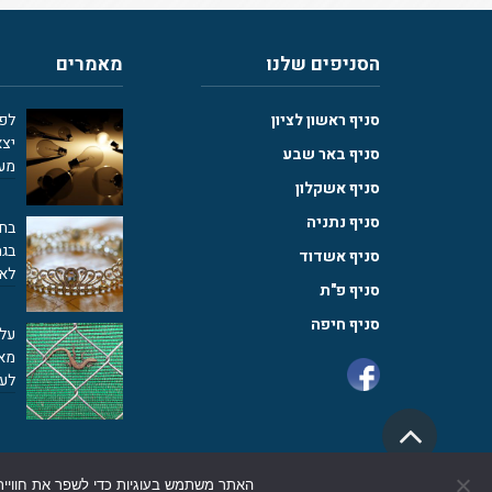
הסניפים שלנו
מאמרים
סניף ראשון לציון
יצא
סניף באר שבע
מע
סניף אשקלון
סניף נתניה
בחו
סניף אשדוד
לאפ
סניף פ"ת
סניף חיפה
מאנ
לעב
גלילה
לראש
האתר משתמש בעוגיות כדי לשפר את חוויית
כל הזכויות שמורות ל.י.א.ל |
בניית האתר - דיגיטל מרקט