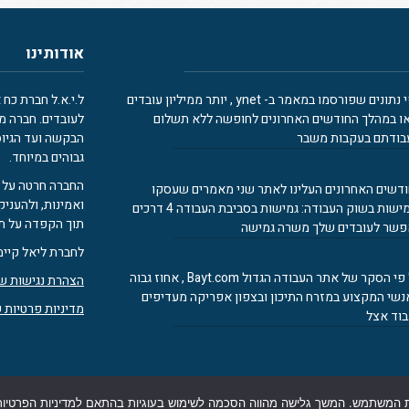
אודותינו
לפי נתונים שפורסמו במאמר ב- ynet , יותר ממיליון עובדים
ו במהלך החודשים האחרונים לחופשה ללא תשלום
לעובדים. חברה מ
בודתם בעקבות משבר
הבקשה ועד הגיוס
גבוהים במיוחד.
החברה חרטה על 
דשים האחרונים העלינו לאתר שני מאמרים שעסקו
ואמינות, ולהעניק
בגמישות בשוק העבודה: גמישות בסביבת העבודה 4 דרכים
תוך הקפדה על תה
שר לעובדים שלך משרה גמישה
לחברת ליאל קיימ
על פי הסקר של אתר העבודה הגדול Bayt.com , אחוז גבוה
הצהרת נגישות של
שי המקצוע במזרח התיכון ובצפון אפריקה מעדיפים
מדיניות פרטיות 
וד אצל
 המשתמש. המשך גלישה מהווה הסכמה לשימוש בעוגיות בהתאם למדיניות הפרטיות 