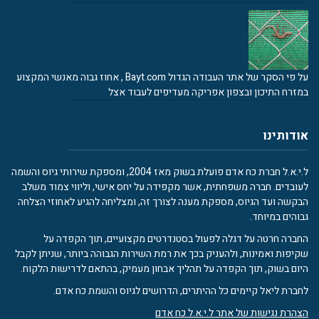
על פי הסקר של אתר העבודה הגדול Bayt.com , אחוז גבוה מאנשי המקצוע
במזרח התיכון ובצפון אפריקה מעדיפים לעבוד אצל
אודותינו
ל.י.א.ל חברת כח אדם פועלת בשוק מאז 2004, ומספקת שירותי גיוס והשמה
לעובדים. חברה משפחתית, אשר מקפידה על יחס אישי, וליווי צמוד משלב
הבקשה ועד הגיוס, מספקת מענה לצורך זה, ומצליחה להגיע לאחוזי הצלחה
גבוהים במיוחד.
החברה חרטה על דגלה לפעול בסטנדרטים מקצועיים, תוך הקפדה על
שקיפות ואמינות, ולהעניק בכך את רמת השירות הגבוהה ביותר, שניתן לקבל
היום בשוק, תוך הקפדה על תהליך אבחון מעמיק, בהתאם לדרישות הלקוח.
לחברת ליאל קיימים כל ההיתרים, הדרושים לגיוס והשמת כח אדם.
הצהרת נגישות של אתר ל.י.א.ל כח אדם