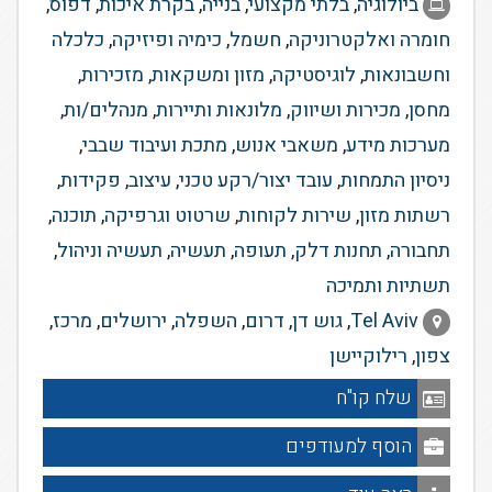
ביולוגיה
,
בלתי מקצועי
,
בנייה
,
בקרת איכות
,
דפוס
,
חומרה ואלקטרוניקה
,
חשמל
,
כימיה ופיזיקה
,
כלכלה
וחשבונאות
,
לוגיסטיקה
,
מזון ומשקאות
,
מזכירות
,
מחסן
,
מכירות ושיווק
,
מלונאות ותיירות
,
מנהלים/ות
,
מערכות מידע
,
משאבי אנוש
,
מתכת ועיבוד שבבי
,
ניסיון התמחות
,
עובד יצור/רקע טכני
,
עיצוב
,
פקידות
,
רשתות מזון
,
שירות לקוחות
,
שרטוט וגרפיקה
,
תוכנה
,
תחבורה
,
תחנות דלק
,
תעופה
,
תעשיה
,
תעשיה וניהול
,
תשתיות ותמיכה
Tel Aviv
,
גוש דן
,
דרום
,
השפלה
,
ירושלים
,
מרכז
,
צפון
,
רילוקיישן
שלח קו"ח
הוסף למעודפים