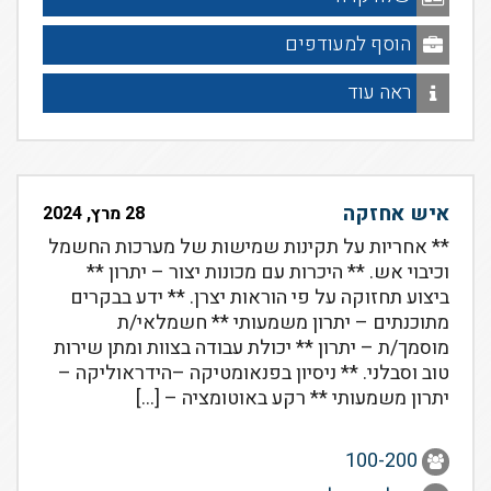
הוסף למעודפים
ראה עוד
איש אחזקה
28 מרץ, 2024
** אחריות על תקינות שמישות של מערכות החשמל
וכיבוי אש. ** היכרות עם מכונות יצור – יתרון **
ביצוע תחזוקה על פי הוראות יצרן. ** ידע בבקרים
מתוכנתים – יתרון משמעותי ** חשמלאי/ת
מוסמך/ת – יתרון ** יכולת עבודה בצוות ומתן שירות
טוב וסבלני. ** ניסיון בפנאומטיקה –הידראוליקה –
יתרון משמעותי ** רקע באוטומציה – […]
100-200