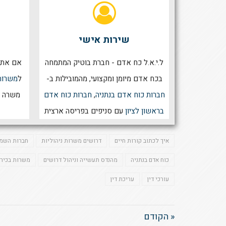
שירות אישי
ל.י.א.ל כח אדם - חברת בוטיק המתמחה
אם אתם
בכח אדם מיומן ומקצועי, מהמובילות ב-
ל
משרות
חברות כוח אדם בנתניה
,
חברות כוח אדם
משרה 
בראשון לציון
עם סניפים בפריסה ארצית
איך לכתוב קורות חיים
דרושים משרות ניהוליות
חברות השמה
כוח אדם בנתניה
מהנדס תעשייה וניהול דרושים
משרות בכירי
עורכי דין
עריכת דין
« הקודם