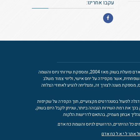
עקבו אחרינו:
Facebook
ל.י.א.ל חברת כח אדם פועלת בשוק מאז 2004, ומספקת שירותי גיוס והשמה
שפחתית, אשר מקפידה על יחס אישי, וליווי צמוד משלב
, מספקת מענה לצורך זה, ומצליחה להגיע לאחוזי הצלחה
דגלה לפעול בסטנדרטים מקצועיים, תוך הקפדה על שקיפות
 בכך את רמת השירות הגבוהה ביותר, שניתן לקבל היום בשוק,
ליך אבחון מעמיק, בהתאם לדרישות הלקוח.
ים כל ההיתרים, הדרושים לגיוס והשמת כח אדם.
 אתר ל.י.א.ל כח אדם