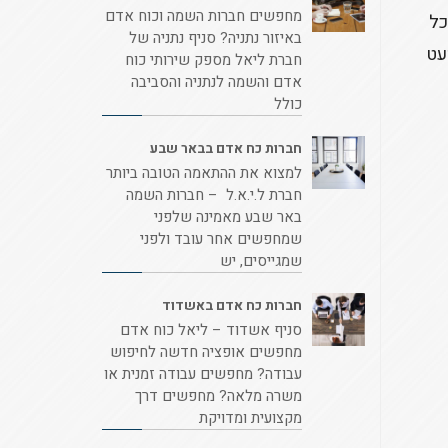
מחפשים חברות השמה וכוח אדם
כל
באיזור נתניה? סניף נתניה של
עט
חברת ליאל מספק שירותי כוח
אדם והשמה לנתניה והסביבה
כולל
חברות כח אדם בבאר שבע
למצוא את ההתאמה הטובה ביותר
חברת ל.י.א.ל – חברות השמה
באר שבע מאמינה שלפני
שמחפשים אחר עובד ולפני
שמגייסים, יש
חברות כח אדם באשדוד
סניף אשדוד – ליאל כוח אדם
מחפשים אופציה חדשה לחיפוש
עבודה? מחפשים עבודה זמנית או
משרה מלאה? מחפשים דרך
מקצועית ומדויקת