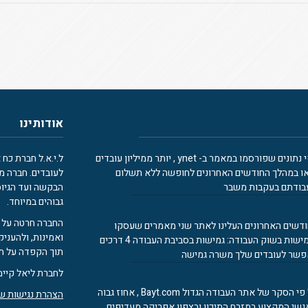
אודותינו
לפי נתונים שפורסמו במאמר ב- ynet , יותר ממיליון עובדים
ו במהלך החודשים האחרונים לחופשה ללא תשלום
לעובדים. חברה מ
בודתם בעקבות משבר
הבקשה ועד הגיוס
גבוהים במיוחד.
החברה חרטה על 
דשים האחרונים העלינו לאתר שני מאמרים שעסקו
ואמינות, ולהעניק
בגמישות בשוק העבודה: גמישות בסביבת העבודה 4 דרכים
תוך הקפדה על תה
שר לעובדים שלך משרה גמישה
לחברת ליאל קיימ
על פי הסקר של אתר העבודה הגדול Bayt.com , אחוז גבוה
הצהרת נגישות של
שי המקצוע במזרח התיכון ובצפון אפריקה מעדיפים