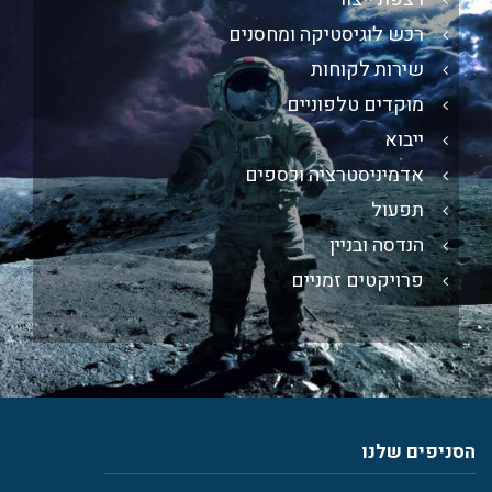
רכש לוגיסטיקה ומחסנים​
שירות לקוחות
מוקדים טלפוניים​
ייבוא
אדמיניסטרציה וכספים​
תפעול​
הנדסה ובניין​
פרויקטים זמניים​
הסניפים שלנו