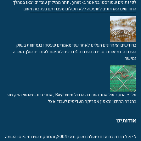
לפי נתונים שפורסמו במאמר ב- ynet , יותר ממיליון עובדים יצאו במהלך
החודשים האחרונים לחופשה ללא תשלום מעבודתם בעקבות משבר
בחודשים האחרונים העלינו לאתר שני מאמרים שעסקו בגמישות בשוק
העבודה: גמישות בסביבת העבודה 4 דרכים לאפשר לעובדים שלך משרה
גמישה
על פי הסקר של אתר העבודה הגדול Bayt.com , אחוז גבוה מאנשי המקצוע
במזרח התיכון ובצפון אפריקה מעדיפים לעבוד אצל
אודותינו
ל.י.א.ל חברת כח אדם פועלת בשוק מאז 2004, ומספקת שירותי גיוס והשמה